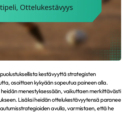
puolustuksellista kestävyyttä strategisten
ta, osoittaen kykyään sopeutua paineen alla.
sa heidän menestyksessään, vaikuttaen merkittävästi
amukseen. Lisäksi heidän ottelukestävyytensä paranee
autumisstrategioiden avulla, varmistaen, että he