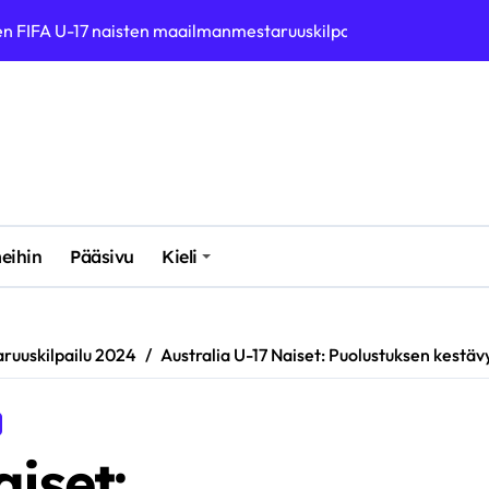
n FIFA U-17 naisten maailmanmestaruuskilpailuissa 2024
okkuus, Puolustusvoima, Pelaajien yhteenkuuluvuus
viot, Puolustustransitiot, Tiimityöskentely
suus, Pelaajien monipuolisuus, Maalintekovaara
prosentit FIFA U-17 naisten maailmanmestaruuskilpailuissa 202
uskilpailut 2024 – korkeimmat arvosanat saaneet pelaajat
eihin
Pääsivu
Kieli
n aikana FIFA U-17 naisten maailmanmestaruuskilpailuissa 2024
7 naisten maailmanmestaruuskilpailuissa 2024
ruuskilpailu 2024
Australia U-17 Naiset: Puolustuksen kestäv
iset: