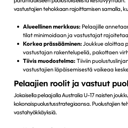
parantaakseen puolustuksellista kestävyyttään.
vastustajien tehokkaan rajoittamisen samalla, ku
Alueellinen merkkaus:
Pelaajille annetaan
tilat minimoidaan ja vastustajat rajoiteta
Korkea prässääminen:
Joukkue aloittaa p
vastustajan rakentelupeliä, pakottaen virh
Tiivis muodostelma:
Tiiviin puolustuslinj
vastustajien läpäisemisestä vaikeaa keske
Pelaajien roolit ja vastuut pu
Jokaisella pelaajalla Australia U-17 naisten joukk
kokonaispuolustusstrategiaansa. Puolustajien te
vastahyökkäyksiä.