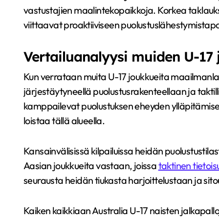
vastustajien maalintekopaikkoja. Korkea taklaukse
viittaavat proaktiiviseen puolustuslähestymistap
Vertailuanalyysi muiden U-17
Kun verrataan muita U-17 joukkueita maailmanlaaj
järjestäytyneellä puolustusrakenteellaan ja taktil
kamppailevat puolustuksen eheyden ylläpitämisessä
loistaa tällä alueella.
Kansainvälisissä kilpailuissa heidän puolustustilas
Aasian joukkueita vastaan, joissa
taktinen tietois
seurausta heidän tiukasta harjoittelustaan ja si
Kaiken kaikkiaan Australia U-17 naisten jalkapal