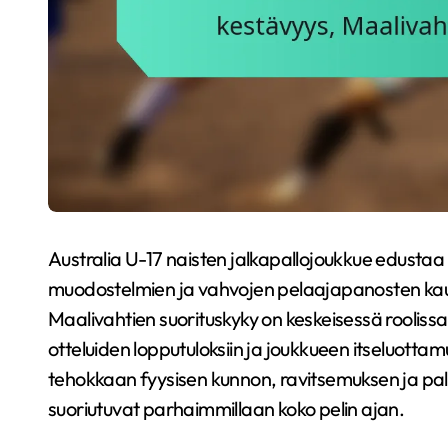
Australia U-17 naisten jalkapallojoukkue edustaa 
muodostelmien ja vahvojen pelaajapanosten kaut
Maalivahtien suorituskyky on keskeisessä roolis
otteluiden lopputuloksiin ja joukkueen itseluott
tehokkaan fyysisen kunnon, ravitsemuksen ja pal
suoriutuvat parhaimmillaan koko pelin ajan.