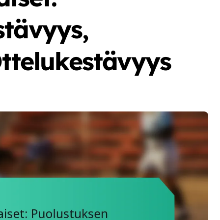
stävyys,
Ottelukestävyys