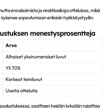
tta ennakoimista ja reaktioaikoja otteluissa, mikä
kykenee sopeutumaan erilaisiin hyökkäystyyliin.
olustuksen menestysprosentteja
Arvo
Alhaiset yksinumeroiset luvut
Yli 70%
Korkeat teiniluvut
Useita otteluita
puolustuksessa, osoittaen heidän kykyään rajoittaa