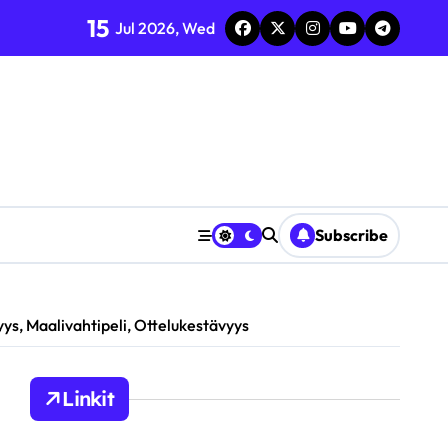
15
Jul 2026, Wed
4
Subscribe
yys, Maalivahtipeli, Ottelukestävyys
Linkit