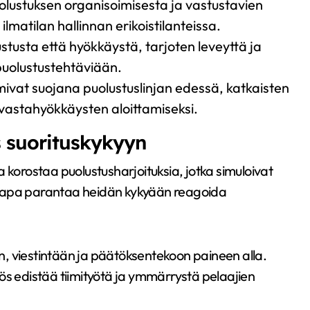
lustuksen organisoimisesta ja vastustavien
matilan hallinnan erikoistilanteissa.
tusta että hyökkäystä, tarjoten leveyttä ja
 puolustustehtäviään.
ivat suojana puolustuslinjan edessä, katkaisten
i vastahyökkäysten aloittamiseksi.
s suorituskykyyn
 korostaa puolustusharjoituksia, jotka simuloivat
stapa parantaa heidän kykyään reagoida
een, viestintään ja päätöksentekoon paineen alla.
ös edistää tiimityötä ja ymmärrystä pelaajien