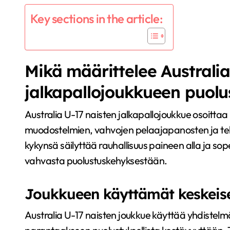
Key sections in the article:
Mikä määrittelee Australia
jalkapallojoukkueen puolu
Australia U-17 naisten jalkapallojoukkue osoittaa 
muodostelmien, vahvojen pelaajapanosten ja teh
kykynsä säilyttää rauhallisuus paineen alla ja sope
vahvasta puolustuskehyksestään.
Joukkueen käyttämät keskeise
Australia U-17 naisten joukkue käyttää yhdistelm