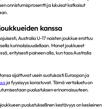
n onnistumisprosentti ja lukuisat katkaisut
aan.
 joukkueiden kanssa
uisesti, Australia U-17 naisten joukkue erottuu
lisella kurinalaisuudellaan. Monet joukkueet
, erityisesti paineen alla, kun taas Australia
tonsa sijoittuvat usein suotuisasti Euroopan ja
uus
ja fyysisyys korostuvat. Tämä vertailuetu on
toutumisestaan puolustuksen erinomaisuuteen.
lojoukkueen puolustuksellinen kestävyys on keskeinen