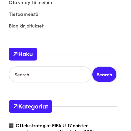
Ota yhteyttä meihin
Tietoa meistä
Blogikirjoitukset
Haku
S
e
a
r
c
h
Kategoriat
f
o
r
Ottelustrategiat FIFA U-17 naisten
: