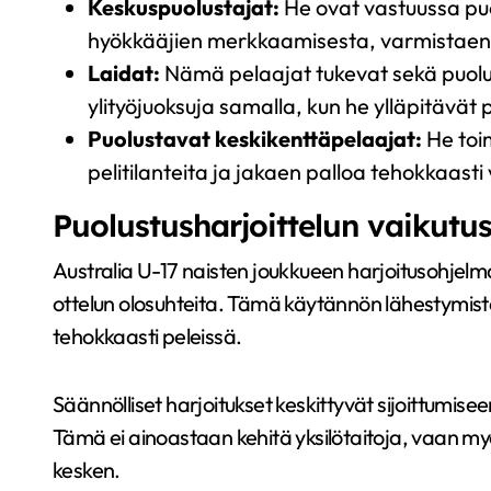
Keskuspuolustajat:
He ovat vastuussa puo
hyökkääjien merkkaamisesta, varmistaen il
Laidat:
Nämä pelaajat tukevat sekä puolus
ylityöjuoksuja samalla, kun he ylläpitävät
Puolustavat keskikenttäpelaajat:
He toim
pelitilanteita ja jakaen palloa tehokkaast
Puolustusharjoittelun vaikutu
Australia U-17 naisten joukkueen harjoitusohjelma
ottelun olosuhteita. Tämä käytännön lähestymi
tehokkaasti peleissä.
Säännölliset harjoitukset keskittyvät sijoittumis
Tämä ei ainoastaan kehitä yksilötaitoja, vaan my
kesken.